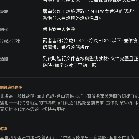
屠宰與加工設施須取得 MHLW 對香港的認證；
設施
香港並未另設境外設施名單。
香港對牛肉免稅。
關稅
兩者皆可；冷藏 0–4°C、冷凍 −18°C 以下，並依食
冷藏／冷凍
環署規定進行冷儲處理。
到貨時進行文件查核與監測抽驗。文件完整且正
通關
確時，通常為數日至約一週。
關於這些條件
此處為一般性說明，並非保證。進口資格、文件、關稅處理與通關時間都可能
變動——我們會就您的市場於每批貨逐批確認當前要求，並依訂單採購。本
頁所述不代表在您的市場持有現貨。
範圍
本頁涵蓋香港市場。後續再出口至中國大陸屬另一套規範，本頁不作此假