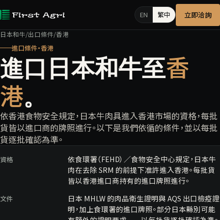
立即洽詢
EN
繁中
日本和牛
/
出口條件
/
香港
進口條件・香港
香
進口日本和牛至
港
。
依香港食物安全規定，日本牛肉具進入香港市場的資格，每批
貨皆以進口商的牌照進行。以下是我們依循的條件，並以每批
貨逐批確認為準。
依食環署（FEHD）／食物安全中心規定，日本牛
資格
肉在去除 SRM 的前提下准許進入香港。每批貨
皆以香港進口商持有的進口牌照進行。
日本 MHLW 的肉品衛生證明與 AQS 出口檢疫證
文件
明，加上食環署的進口牌照。部分日本縣別可能
有額外的證明要求——以每批貨逐批確認為準。